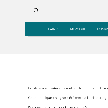
LAINES
MERCERIE
LOISIR
Le site www.tendancescreatives.fr est un site de vent
Cette boutique en ligne a été créée à l'aide du logi
Responsable du site web : Monique Pons