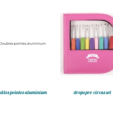
ubles pointes aluminium
drops pro circus set