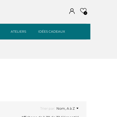
0
ATELIERS
IDÉES CADEAUX
Trier par:
Nom, A à Z