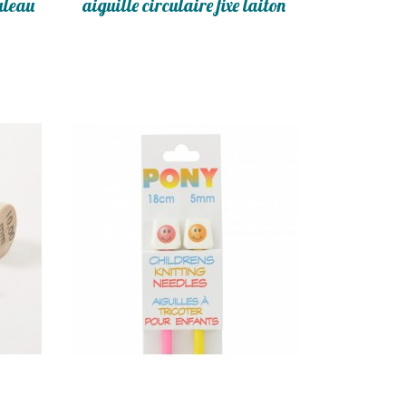
ouleau
aiguille circulaire fixe laiton