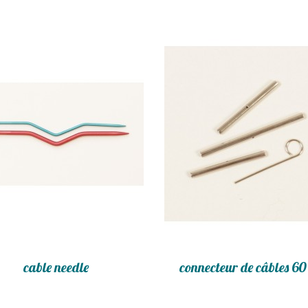
cable needle
connecteur de câbles 60