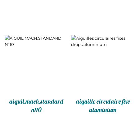
aiguil.mach.standard
aiguille circulaire fixe
n110
aluminium