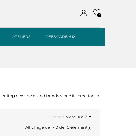
0
ATELIERS
IDÉES CADEAUX
senting new ideas and trends since its creation in
Trier par:
Nom, A à Z
Affichage de 1-10 de 10 élément(s)