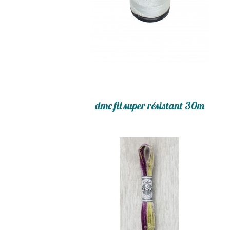
dmc fil super résistant 30m