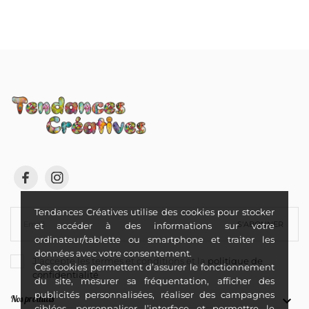
Tendances Créatives utilise des cookies pour stocker
S'ABONNER
et accéder à des informations sur votre
ordinateur/tablette ou smartphone et traiter les
données avec votre consentement.
J'accepte les termes et conditions et la
politique de
Ces cookies permettent d’assurer le fonctionnement
confidentialité
du site, mesurer sa fréquentation, afficher des
publicités personnalisées, réaliser des campagnes
Nos produits

ciblées, personnaliser l’interface et permettre le